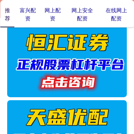
推
富兴配
网上配
网上安全
在线网上
荐
资
资
配资
配资