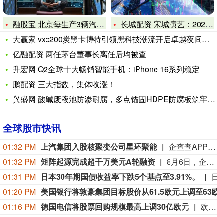
融股宝 北京每生产3辆汽车 就有1辆来自顺义
长城配资 宋城演艺：2025年12月公司未实施股份回购
大赢家 vxc200炭黑卡博特引领黑科技潮流开启卓越夜间生活
亿融配资 两任茅台董事长离任后均被查
升宏网 Q2全球十大畅销智能手机：iPhone 16系列稳定
鹏配资 三大指数，集体收涨！
兴盛网 酸碱废液池防渗耐腐，多点锚固HDPE防腐板筑牢防线
全球股市快讯
01:32 PM
上汽集团入股核聚变公司星环聚能
企查查APP显示，近日，上海星环聚能科技有限公司发生工商变更，新增上汽集团旗下上海上汽创远创业投资合伙企业（有限合伙）等为股东，同时注册资本增至209.01万元。企查查信息显示，该公司成立于2021年，经营范围包含：余热发电关键技术研发；能量回收系统研发；节能管理服务；工业工程设计服务等。公开信息显示，星环聚能是一家核聚变公司。
01:32 PM
矩阵起源完成超千万美元A轮融资
8月6日，企业级AI基础设施厂商矩阵起源（MatrixOrigin）宣布完成超千万美元A轮融资。本轮融资由汉得信息参与投资的基金、亚康股份与澳大利亚风险投资机构Artesian Venture Partners共同注资。本轮资金将重点用于MatrixOne Intelligence平台的研发迭代、全球市场拓展，以及智能体（Agentic AI）的规模化落地。
01:31 PM
日本30年期国债收益率下跌5个基点至3.91%。
01:20 PM
01:16 PM
德国电信将股票回购规模最高上调30亿欧元
欧洲最大电信运营商德国电信公布符合预期的第二季度业绩后，将其2026年股票回购计划最高追加30亿欧元（折合35亿美元）。德国电信周四发布声明表示，董事会于8月6日会议批准本次回购计划，此举旨在应对公司股价低迷；本次新增回购后，全年回购总规模最高可达50亿欧元。德国电信第二季度营收增长4.4%，达到299亿欧元；分析师预期均值为300亿欧元。得益于持有美国T‑Mobile的多数股权，德国电信近年表现优于欧洲同业，对冲了德国及全欧洲的行业竞争压力。依托美国T‑Mobile的经营表现，公司周四上调全年租赁后自由现金流指引，由原先的逾198亿欧元上调至约200亿欧元。公司称，在2026年已根据此前公布的回购计划完成约12亿欧元的股票回购。德国电信股价年内累计下跌约1%。