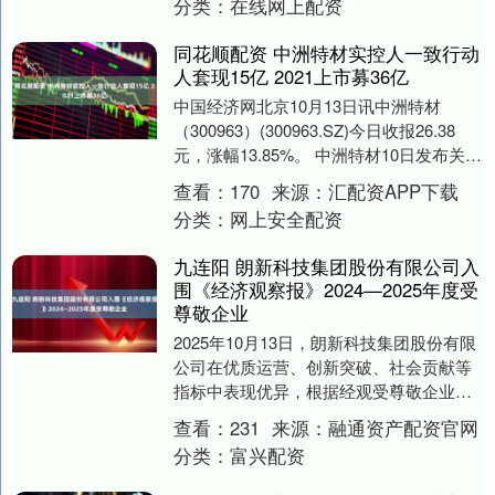
分类：
在线网上配资
同花顺配资 中洲特材实控人一致行动
人套现15亿 2021上市募36亿
中国经济网北京10月13日讯中洲特材
（300963）(300963.SZ)今日收报26.38
元，涨幅13.85%。 中洲特材10日发布关于
持股5%以上股东权益变....
查看：
170
来源：
汇配资APP下载
分类：
网上安全配资
九连阳 朗新科技集团股份有限公司入
围《经济观察报》2024—2025年度受
尊敬企业
2025年10月13日，朗新科技集团股份有限
公司在优质运营、创新突破、社会贡献等
指标中表现优异，根据经观受尊敬企业组
委会初步评估，入围《经济观察报》2024
查看：
231
来源：
融通资产配资官网
—2....
分类：
富兴配资