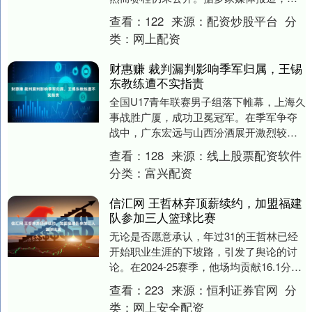
至10月23日，除天津女篮已确认退出....
查看：
122
来源：
配资炒股平台
分
类：
网上配资
财惠赚 裁判漏判影响季军归属，王锡
东教练遭不实指责
全国U17青年联赛男子组落下帷幕，上海久
事战胜广厦，成功卫冕冠军。在季军争夺
战中，广东宏远与山西汾酒展开激烈较
量，加时赛末段广东宏远险胜获得季军。
查看：
128
来源：
线上股票配资软件
尽管广东一度领....
分类：
富兴配资
信汇网 王哲林弃顶薪续约，加盟福建
队参加三人篮球比赛
无论是否愿意承认，年过31的王哲林已经
开始职业生涯的下坡路，引发了舆论的讨
论。在2024-25赛季，他场均贡献16.1分
10.3篮板的数据看似不错，然而与巅峰
查看：
223
来源：
恒利证券官网
分
时....
类：
网上安全配资