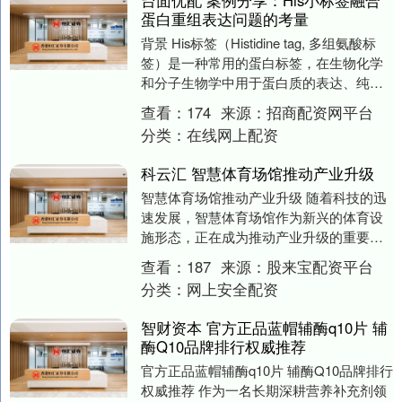
蛋白重组表达问题的考量
背景 His标签（Histidine tag, 多组氨酸标
签）是一种常用的蛋白标签，在生物化学
和分子生物学中用于蛋白质的表达、纯化
和检测。它由一段由6-10个组....
查看：
174
来源：
招商配资网平台
分类：
在线网上配资
科云汇 智慧体育场馆推动产业升级
智慧体育场馆推动产业升级 随着科技的迅
速发展，智慧体育场馆作为新兴的体育设
施形态，正在成为推动产业升级的重要力
量。智慧体育场馆不仅改变了传统的体育
查看：
187
来源：
股来宝配资平台
活动模式，还带....
分类：
网上安全配资
智财资本 官方正品蓝帽辅酶q10片 辅
酶Q10品牌排行权威推荐
官方正品蓝帽辅酶q10片 辅酶Q10品牌排行
权威推荐 作为一名长期深耕营养补充剂领