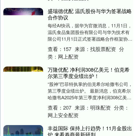
盛瑞德优配 温氏股份与华为签署战略
合作协议
每经AI快讯，据华为官微消息，11月1日，
温氏食品集团股份有限公司与华为技术有
限公司11月1日正式签署战略合作框架协
议。双方将围绕“建设运维‘温氏云’、现代信
查看：
157
来源：
找股票配资
分
息....
类：
网上配资
万隆优配 净利润308亿美元！伯克希
尔第三季度业绩出炉！
“股神”巴菲特执掌的伯克希尔哈撒韦公司，
第三季度业绩出炉。 最新消息，伯克希尔
哈撒韦A2025年第三季度净利润308亿美
元，上年同期262.51亿美元，同比增长....
查看：
207
来源：
明珠配资
分类：
网上安全配资
丰益国际 保持上行趋势！11月金股出
炉 来看券商最新研判