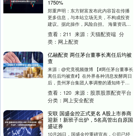
1750%
郑重声明：东方财富发布此内容旨在传播
更多信息，与本站立场无关，不构成投资
建议。据此操作，风险自担。 海量资讯、
精准解读，尽在新浪财经APP....
查看：
211
来源：
天猫配资端
分
类：
网上配资
亿融配资 两任茅台董事长离任后均被
查
来源：@究竟视频微博 【#两任茅台董事长
离任后均被查#】在外界各种消息发酵两日
后，贵州茅台集团人事调整的通知终于公
布。根据贵州省人民政府网通知，推荐贵
查看：
120
来源：
股票股票配资平台
州省能源局....
分类：
网上安全配资
安联 国盛金控正式更名 A股上市券商
迎新！新班子出炉，5名高管出自原国
盛证券
10月26日，国盛金控重磅宣布，公司已经