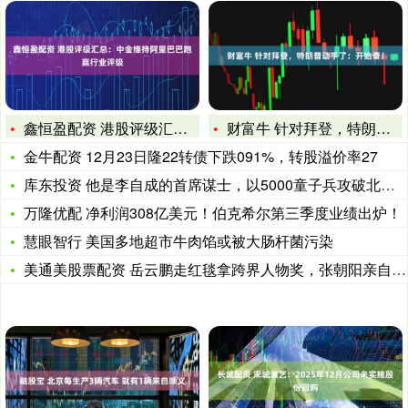
鑫恒盈配资 港股评级汇总：中金维持阿里巴巴跑赢行业评级
财富牛 针对拜登，特朗普动手了：开始查！
金牛配资 12月23日隆22转债下跌091%，转股溢价率27
库东投资 他是李自成的首席谋士，以5000童子兵攻破北京城，
万隆优配 净利润308亿美元！伯克希尔第三季度业绩出炉！
慧眼智行 美国多地超市牛肉馅或被大肠杆菌污染
美通美股票配资 岳云鹏走红毯拿跨界人物奖，张朝阳亲自颁奖！幽