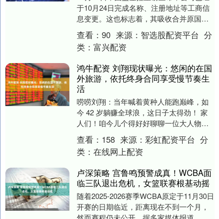
于10月24日完成名称、注册地址等工商信
息变更。这也标志着，其吸收合并原国盛
证券即将落下帷幕。 公告显示，公司正式
查看：
90
来源：
智选股配资平台
分
更名为....
类：
富兴配资
鸿牛配资 刘翔现状曝光：悠闲的在国
外旅游，依托终身合同享受慢节奏生
活
唠唠刘翔：当年喊着黄种人能跑巅峰，如
今 42 岁躺赚全球浪，这日子太得劲！ 家
人们！咱今儿个得好好聊聊一位大人物
—— 刘翔！提起这名字，是不是瞬间就想
查看：
158
来源：
彩虹配资平台
分
起当年那....
类：
在线网上配资
卢深策略 宫鲁鸣预警成真！WCBA面
临三队退出危机，女篮联赛根基动摇
随着2025-2026赛季WCBA原定于11月30日
开赛的日期临近，距离现在不到一个月，
然而赛程仍未公开。据多家媒体报道，截