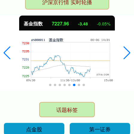
沪深京行情 实时轮播
基金指数
7227.96
-3.48
-0.05%
话题标签
点金股
第一证券