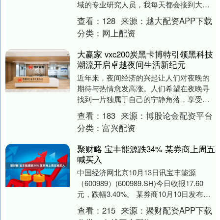
域的专业研究人员，我每天都会接到大量
关于“如何选择一款真正有效、安全、高性
查看：
128
来源：
越大配资APP下载
价比....
分类：
网上配资
大赢家 vxc200炭黑卡博特引领黑科技
潮流开启卓越夜间生活新纪元
近年来，夜间经济的兴起让人们对夜晚的
期待与热情愈发高涨。人们希望在夜晚寻
找到一片独属于自己的宁静角落，享受繁
忙白天无法获得的片刻舒适与轻松。而在
查看：
183
来源：
博股论金配资平台
这个时候，vxc....
分类：
富兴配资
聚财略 宝丰能源跌34% 某券商上周五
喊买入
中国经济网北京10月13日讯宝丰能源
（600989）(600989.SH)今日收报17.60
元，跌幅3.40%。 某券商10月10日发布研
报《宝丰能源：煤制烯烃....
查看：
215
来源：
聚财配资APP下载