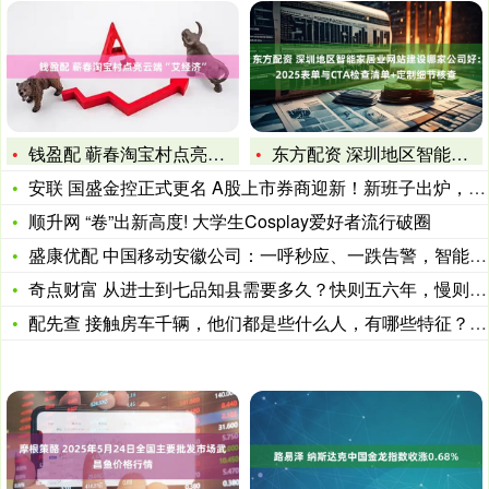
钱盈配 蕲春淘宝村点亮云端“艾经济”
东方配资 深圳地区智能家居业网站建设哪家公司好：2025表单
安联 国盛金控正式更名 A股上市券商迎新！新班子出炉，5名高
顺升网 “卷”出新高度! 大学生Cosplay爱好者流行破圈
盛康优配 中国移动安徽公司：一呼秒应、一跌告警，智能设备织密
奇点财富 从进士到七品知县需要多久？快则五六年，慢则一辈子
配先查 接触房车千辆，他们都是些什么人，有哪些特征？_游事_