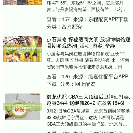
纬 47°-55°、东经5°-15°之间。它北邻丹
麦，与丹麦隔海相望，西接荷兰、比利
时、卢森堡和法国，南毗瑞士和奥地利，
查看：
157
来源：
东程配资APP下载
东....
分类：
富兴配资
点石策略 探秘殷商文明 殷墟博物馆迎
暑期参观热潮_活动_游客_辛静
小游客与妈妈在殷墟博物馆参观“亚长”牛
尊。人民网 辛静摄 随着暑期的到来，河南
省安阳市殷墟博物馆迎来参观热潮，日均
接待量6000 人次，较平日增长10%-15%....
查看：
120
来源：
维嘉优配平台APP
下载
分类：
网上配资
御龙优配 CBA三大顶级后卫神仙打架,
赵睿34+4 赵继伟26+2 陈盈骏18+6!
3月21日晚CBA常规赛，北京首钢男篮客场
93:83战胜辽宁男篮，这场比赛可以说是
CBA三大顶级后卫的神仙打架。北京首钢
男篮的赵睿、陈盈骏，辽宁男篮赵继伟，