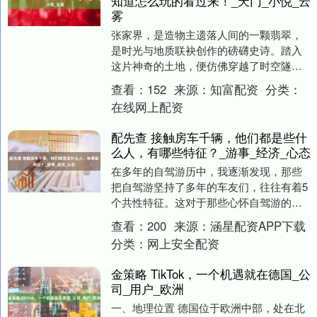
知道怎么玩的看过来！_天门_小悦_云
雾
张家界，是造物主遗落人间的一颗翡翠，
是时光与地质联袂创作的磅礴史诗。踏入
这片神奇的土地，便仿佛穿越了时空隧
道，置身于一个由亿万年前海底世界升腾
查看：
152
来源：
知富配资
分类：
而立的奇幻王国。三....
在线网上配资
配先查 接触房车千辆，他们都是些什
么人，有哪些特征？_游事_经济_心态
在多年的自驾游历中，我逐渐发现，那些
把自驾游坚持了多年的车友们，往往有着5
个共性特征。这对于那些心怀自驾游的梦
想，却又对自身能力心存疑虑的朋友，尤
查看：
200
来源：
涵星配资APP下载
其是老年朋友而....
分类：
网上安全配资
金策略 TikTok，一个机遇就在德国_公
司_用户_欧洲
一、地理位置 德国位于欧洲中部，处在北