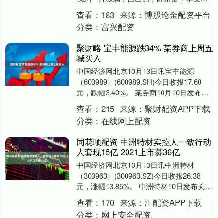
忙白天无法获得的片刻舒适与轻松。而在
查看：
183
来源：
博股论金配资平台
这个时候，vxc....
分类：
富兴配资
聚财略 宝丰能源跌34% 某券商上周五
喊买入
中国经济网北京10月13日讯宝丰能源
（600989）(600989.SH)今日收报17.60
元，跌幅3.40%。 某券商10月10日发布研
报《宝丰能源：煤制烯烃....
查看：
215
来源：
聚财配资APP下载
分类：
在线网上配资
同花顺配资 中洲特材实控人一致行动
人套现15亿 2021上市募36亿
中国经济网北京10月13日讯中洲特材
（300963）(300963.SZ)今日收报26.38
元，涨幅13.85%。 中洲特材10日发布关于
持股5%以上股东权益变....
查看：
170
来源：
汇配资APP下载
分类：
网上安全配资