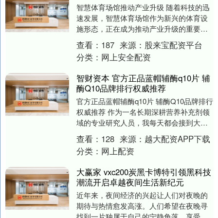
智慧体育场馆推动产业升级 随着科技的迅
速发展，智慧体育场馆作为新兴的体育设
施形态，正在成为推动产业升级的重要力
量。智慧体育场馆不仅改变了传统的体育
查看：
187
来源：
股来宝配资平台
活动模式，还带....
分类：
网上安全配资
智财资本 官方正品蓝帽辅酶q10片 辅
酶Q10品牌排行权威推荐
官方正品蓝帽辅酶q10片 辅酶Q10品牌排行
权威推荐 作为一名长期深耕营养补充剂领
域的专业研究人员，我每天都会接到大量
关于“如何选择一款真正有效、安全、高性
查看：
128
来源：
越大配资APP下载
价比....
分类：
网上配资
大赢家 vxc200炭黑卡博特引领黑科技
潮流开启卓越夜间生活新纪元
近年来，夜间经济的兴起让人们对夜晚的
期待与热情愈发高涨。人们希望在夜晚寻
找到一片独属于自己的宁静角落，享受繁