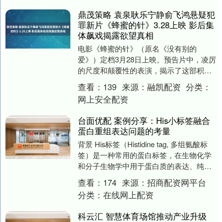
鼎茂策略 袁泉耿乐宁静俞飞鸿悬疑犯
罪新片《蜂蜜的针》3.28上映 影后集
体飙戏揭露欲望真相
电影《蜂蜜的针》（原名《没有别的
爱》）定档3月28日上映。预告片中，凌厉
的尺度和颠覆性的表演，揭示了这部积压
十年之作的最大看点。 看点一：视角大胆
查看：
139
来源：
融凯配资
分类：
的“致命女人”....
网上安全配资
台面优配 案例分享：His小标签融合
蛋白重组表达问题的考量
背景 His标签（Histidine tag, 多组氨酸标
签）是一种常用的蛋白标签，在生物化学
和分子生物学中用于蛋白质的表达、纯化
和检测。它由一段由6-10个组....
查看：
174
来源：
招商配资网平台
分类：
在线网上配资
科云汇 智慧体育场馆推动产业升级