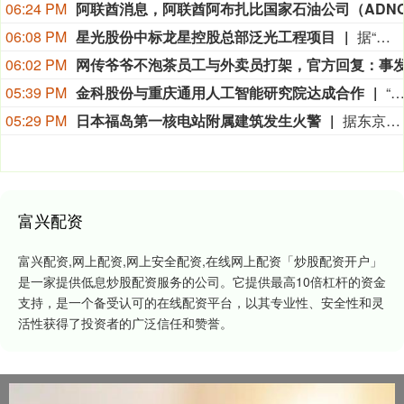
06:24 PM
06:08 PM
星光股份中标龙星控股总部泛光工程项目
据“星光股份”公众号消息，近日，星光股份成功中标龙星控股总部泛光工程项目。
06:02 PM
05:39 PM
金科股份与重庆通用人工智能研究院达成合作
“金科股份”公众号消息，2026年8月，金科地产集团股份有限公司（简称“金科股份”）与重庆通用人工智能研究院在重庆正式签署全方位合作协议。双方将依托通用人工智能前沿技术，落地不动产全场景智慧解决方案，合力打造重庆“人工智能+不动产
05:29 PM
日本福岛第一核电站附属建筑发生火警
据东京电力公司消息，当地时间8日15时35分左右，日本福岛第一核电站5号、6号机组服务建筑3、4层的火灾报警器发生启动。东京电力公司于当天16时01分向双叶消防本部报警。随后，消防部门赶赴现场确认，但未发现明火或冒烟。事件对核电站厂区设备没有造成影响，监测点以及厂区边界的尘埃监测仪等所测得的放射线量也未发现异常。（央视新闻）
富兴配资
富兴配资,网上配资,网上安全配资,在线网上配资「炒股配资开户」
是一家提供低息炒股配资服务的公司。它提供最高10倍杠杆的资金
支持，是一个备受认可的在线配资平台，以其专业性、安全性和灵
活性获得了投资者的广泛信任和赞誉。