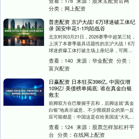
查看：
178
来源：
股来宝配资官网
发挥....
分类：
网上配资
普患配资 京沪大战! 6万球迷破工体纪
录 国安申花1-1均陷低谷
北京时间3月21日，2026赛季中超第三轮，
上演了本赛季最具话题性的京沪大战！6万
球迷挤爆工体打破主场上座纪录，可两支
被罚分的老牌豪门，最终却在主场1-1握手
查看：
140
来源：
华金配资
分类：
言....
富兴配资
日赢配资 日本狂买398亿, 中国仅增
109亿! 美债榜单揭底: 谁在真金白银
救主
前脚双方在巴黎握手言和，后脚这就“真金
白银”地表示诚意。不少围观群众的第一反
应可能都是：中国这是在给美国送“大礼
包”？ 如果你真把这109亿美债的增持，简
查看：
124
来源：
股票怎样加杠杆平
单理解....
台
分类：
在线网上配资