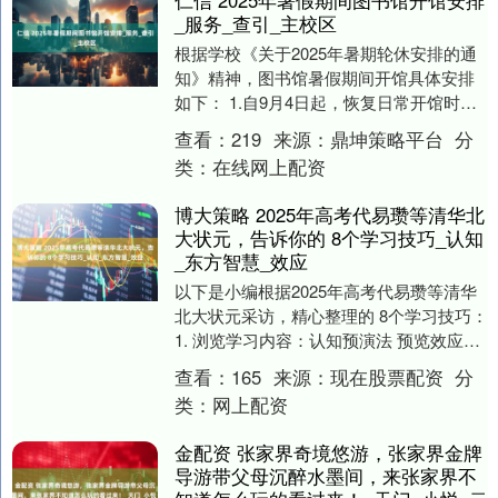
_服务_查引_主校区
根据学校《关于2025年暑期轮休安排的通
知》精神，图书馆暑假期间开馆具体安排
如下： 1.自9月4日起，恢复日常开馆时
间。 2.暑假期间，图书馆所有电子资源正
查看：
219
来源：
鼎坤策略平台
分
常提....
类：
在线网上配资
博大策略 2025年高考代易瓒等清华北
大状元，告诉你的 8个学习技巧_认知
_东方智慧_效应
以下是小编根据2025年高考代易瓒等清华
北大状元采访，精心整理的 8个学习技巧：
1. 浏览学习内容：认知预演法 预览效应
（Preview Effect）证实，....
查看：
165
来源：
现在股票配资
分
类：
网上配资
金配资 张家界奇境悠游，张家界金牌
导游带父母沉醉水墨间，来张家界不