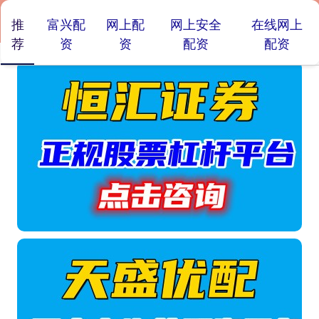
推
富兴配
网上配
网上安全
在线网上
荐
资
资
配资
配资