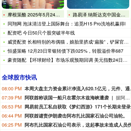
摩根策酪 2025年5月24日全国主要批发市场武昌鱼价格行情
路易泽 纳斯达克中国金龙指数收涨0.68%
同翔网 泡沫清洁登上国际舞台：追觅H15 Pro洗地机赢得I
配资吧 今日50只个股突破半年线
威贤配资 长相特别的布偶猫，娘胎里挤成“扁脸”，铲屎官不嫌弃
恒盛策略 12月23日常银转债下跌025%，转股溢价率687
豪资随配 【环球财经】市场乐观预期回调 美元指数24日显著回
全球股市快讯
08:00 PM
本周大盘主力资金累计净流入
07:39 PM
阿联酋称该国一船只在霍尔木兹海峡遭袭
据阿联酋通讯社8月8日报道，阿布扎比国家石油公司证实，该公司一艘船只当天凌晨在通过霍尔木兹海峡时遭导弹袭击。阿布扎比国家石油公司说，袭击未造成人员受伤，目前局面可控。该公司并未提供遭袭船只具体类型、导弹来源以及船只受损情况等更多细节。（新华社）
06:53 PM
网易
06:44 PM
阿联酋谴责伊朗袭击阿布扎比国家石油公司油轮。
06:25 PM