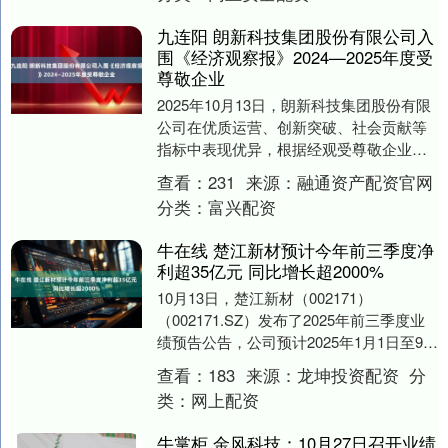
九连阳 朗新科技集团股份有限公司入
围《经济观察报》2024—2025年度受
尊敬企业
2025年10月13日，朗新科技集团股份有限
公司在优质运营、创新突破、社会贡献等
指标中表现优异，根据经观受尊敬企业组
委会初步评估，入围《经济观察报》2024
查看：
231
来源：
融通资产配资官网
—2....
分类：
富兴配资
牛在线 楚江新材预计今年前三季度净
利超35亿元 同比增长超2000%
10月13日，楚江新材（002171）
（002171.SZ）发布了2025年前三季度业
绩预告公告，公司预计2025年1月1日至9月
30日归属于上市公司股东的净利....
查看：
183
来源：
龙坤投资配资
分
类：
网上配资
牛掌柜 金风科技：10月27日召开业绩